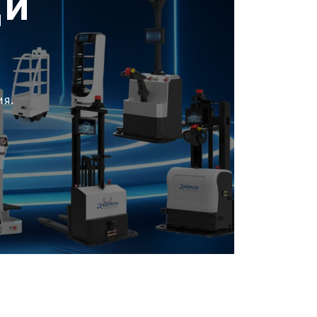
щи
ия.