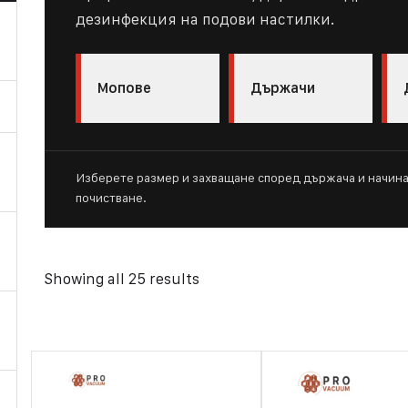
дезинфекция на подови настилки.
Мопове
Държачи
Изберете размер и захващане според държача и начина
почистване.
Showing all 25 results