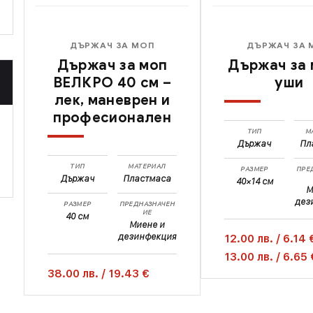
ДЪРЖАЧ ЗА МОП
ДЪРЖАЧ ЗА 
Държач за моп
Държач за 
ВЕЛКРО 40 см –
уши
лек, маневрен и
професионален
ТИП
М
Държач
Пл
ТИП
МАТЕРИАЛ
РАЗМЕР
ПРЕ
Държач
Пластмаса
40×14 см
М
дез
РАЗМЕР
ПРЕДНАЗНАЧЕН
ИЕ
40 см
Миене и
дезинфекция
12.00
лв.
/
6.14 
13.00
лв.
/
6.65 
38.00
лв.
/
19.43 €