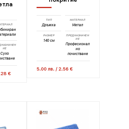
етла
ТИП
МАТЕРИАЛ
АТЕРИАЛ
Дръжка
Метал
мбиниран
атериали
РАЗМЕР
ПРЕДНАЗНАЧЕН
ИЕ
140 см
Професионал
ДНАЗНАЧЕН
ИЕ
но
Сухо
почистване
чистване
5.00
лв.
/
2.56 €
.28 €