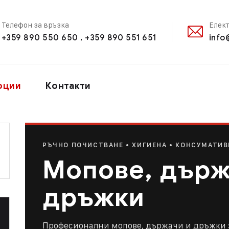
Телефон за връзка
Елек
+359 890 550 650 , +359 890 551 651
info
оции
Контакти
РЪЧНО ПОЧИСТВАНЕ • ХИГИЕНА • КОНСУМАТИВ
Е
Мопове, държ
дръжки
Професионални мопове, държачи и дръжки 