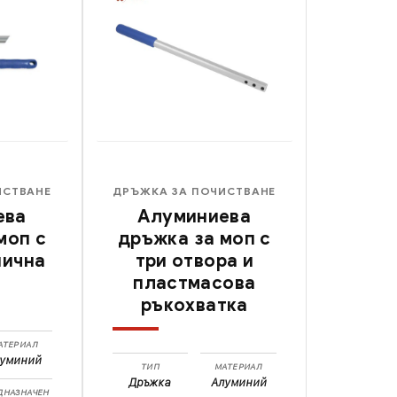
ИСТВАНЕ
ДРЪЖКА ЗА ПОЧИСТВАНЕ
ева
Алуминиева
моп с
дръжка за моп с
нична
три отвора и
пластмасова
ръкохватка
АТЕРИАЛ
луминий
ТИП
МАТЕРИАЛ
Дръжка
Алуминий
ДНАЗНАЧЕН