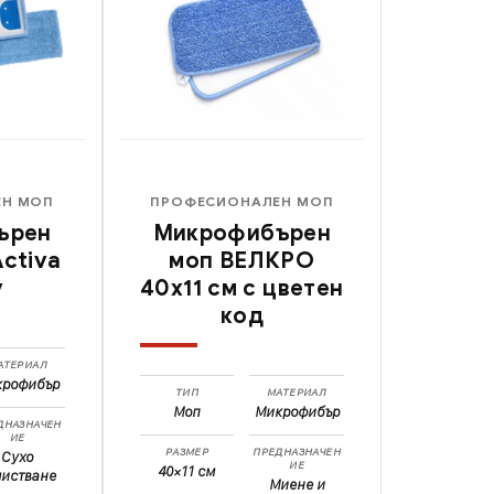
ЕН МОП
ПРОФЕСИОНАЛЕН МОП
ърен
Микрофибърен
ctiva
моп ВЕЛКРО
y
40x11 см с цветен
код
АТЕРИАЛ
крофибър
ТИП
МАТЕРИАЛ
Моп
Микрофибър
ДНАЗНАЧЕН
ИЕ
РАЗМЕР
ПРЕДНАЗНАЧЕН
Сухо
ИЕ
40×11 см
чистване
Миене и