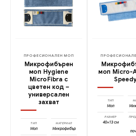
ПРОФЕСИОНАЛЕН МОП
ПРОФЕСИОНАЛ
Микрофибърен
Микрофиб
моп Hygiene
моп Micro-A
MicroFibra с
Speed
цветен код –
универсален
захват
ТИП
М
Моп
Ми
РАЗМЕР
ПРЕ
40×13 см
ТИП
МАТЕРИАЛ
Моп
Микрофибър
по