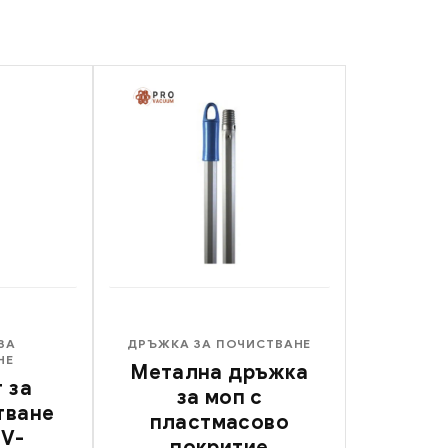
ЗА
ДРЪЖКА ЗА ПОЧИСТВАНЕ
НЕ
Метална дръжка
 за
за моп с
тване
пластмасово
 V-
покритие