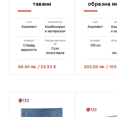
тавани
образна м
ТИП
МАТЕРИАЛ
ТИП
М
Комплект
Комбиниран
Комплект
Ко
и материали
и м
РАЗМЕР
ПРЕДНАЗНАЧЕН
РАЗМЕР
ПРЕ
ИЕ
Според
105 см
Сухо
варианта
почистване
по
46.00
лв.
/
23.52 €
202.00
лв.
/
103