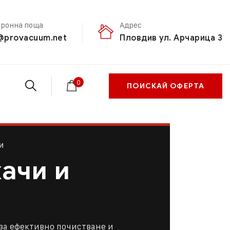
тронна поща
Адрес
@provacuum.net
Пловдив ул. Арчарица 3
0
ПОИСКАЙ ОФЕРТА
И
ачи и
за ефективно почистване и