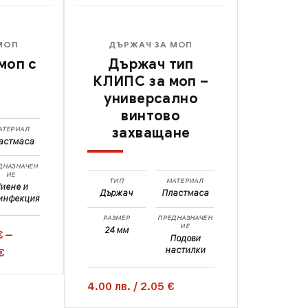
МОП
ДЪРЖАЧ ЗА МОП
моп с
Държач тип
КЛИПС за моп –
универсално
винтово
АТЕРИАЛ
захващане
астмаса
ДНАЗНАЧЕН
ИЕ
ТИП
МАТЕРИАЛ
иене и
Държач
Пластмаса
инфекция
РАЗМЕР
ПРЕДНАЗНАЧЕН
ИЕ
24 мм
€
–
Подови
настилки
€
4.00
лв.
/
2.05 €