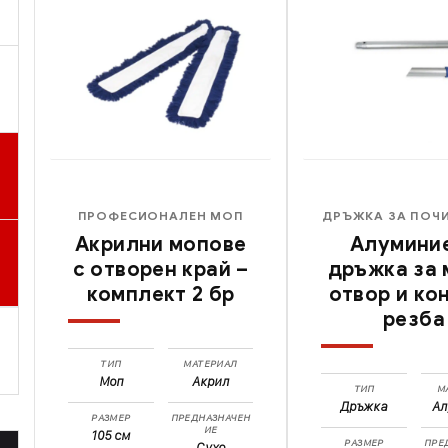
ПРОФЕСИОНАЛЕН МОП
ДРЪЖКА ЗА ПОЧ
Акрилни мопове
Алумини
с отворен край –
дръжка за 
комплект 2 бр
отвор и ко
резба
ТИП
МАТЕРИАЛ
Моп
Акрил
ТИП
М
Дръжка
А
РАЗМЕР
ПРЕДНАЗНАЧЕН
ИЕ
105 см
РАЗМЕР
ПРЕ
Сухо