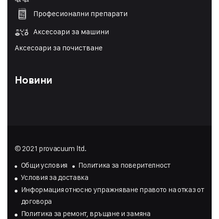
Професионални препарати
Аксесоари за машини
Аксесоари за почистване
Новини
© 2021 provacuum ltd.
Общи условия
Политика за поверителност
Условия за доставка
Инфopмaция oтнocнo yпpaжнявaнe пpaвoтo нa oтĸaз oт
дoгoвopa
Политика за ремонт, връщане и замяна