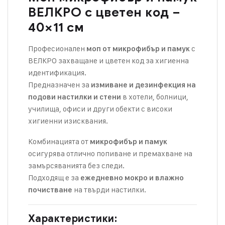
ВЕЛКРО с цветен код –
40×11 см
Професионален
с
моп от микрофибър и памук
ВЕЛКРО захващане и цветен код за хигиенна
идентификация.
Предназначен за
измиване и дезинфекция на
в хотели, болници,
подови настилки и стени
училища, офиси и други обекти с високи
хигиенни изисквания.
Комбинацията от
микрофибър и памук
осигурява отлично попиване и премахване на
замърсяванията без следи.
Подходящ е за
ежедневно мокро и влажно
на твърди настилки.
почистване
Характеристики: