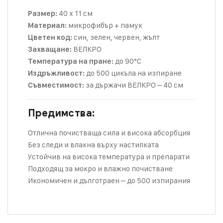
40 х 11 см
Размер:
микрофибър + памук
Материал:
син, зелен, червен, жълт
Цветен код:
ВЕЛКРО
Захващане:
до 90°C
Температура на пране:
до 500 цикъла на изпиране
Издръжливост:
за държачи ВЕЛКРО – 40 см
Съвместимост:
Предимства:
Отлична почистваща сила и висока абсорбция
Без следи и влакна върху настилката
Устойчив на висока температура и препарати
Подходящ за мокро и влажно почистване
Икономичен и дълготраен – до 500 изпирания