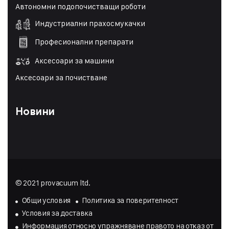
Автономни подопочистващи роботи
Индустриални прахосмукачки
Професионални препарати
Аксесоари за машини
Аксесоари за почистване
Новини
© 2021 provacuum ltd.
Общи условия
Политика за поверителност
Условия за доставка
Инфopмaция oтнocнo yпpaжнявaнe пpaвoтo нa oтĸaз oт