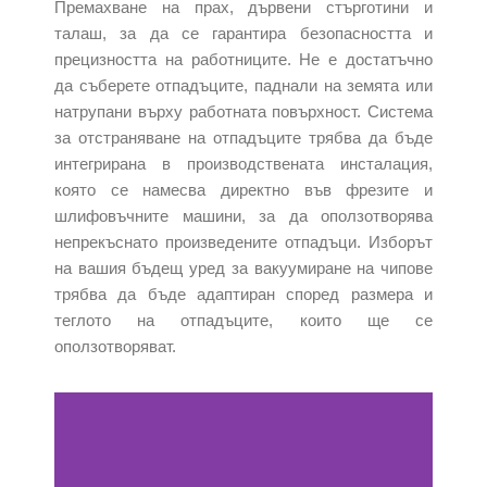
Премахване на прах, дървени стърготини и
талаш, за да се гарантира безопасността и
прецизността на работниците.
Не е достатъчно
да съберете отпадъците, паднали на земята или
натрупани върху работната повърхност.
Система
за отстраняване на отпадъците трябва да бъде
интегрирана в производствената инсталация,
която се намесва директно във фрезите и
шлифовъчните машини, за да оползотворява
непрекъснато произведените отпадъци.
Изборът
на вашия бъдещ уред за вакуумиране на чипове
трябва да бъде адаптиран според размера и
теглото на отпадъците, които ще се
оползотворяват.