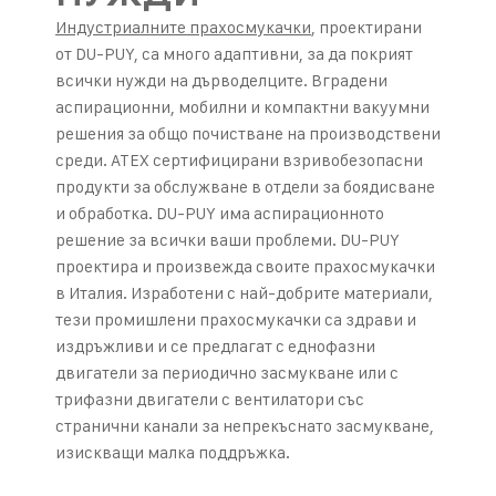
Индустриалните прахосмукачки
, проектирани
от DU-PUY, са много адаптивни, за да покрият
всички нужди на дърводелците. Вградени
аспирационни, мобилни и компактни вакуумни
решения за общо почистване на производствени
среди. ATEX сертифицирани взривобезопасни
продукти за обслужване в отдели за боядисване
и обработка. DU-PUY има аспирационното
решение за всички ваши проблеми. DU-PUY
проектира и произвежда своите прахосмукачки
в Италия. Изработени с най-добрите материали,
тези промишлени прахосмукачки са здрави и
издръжливи и се предлагат с еднофазни
двигатели за периодично засмукване или с
трифазни двигатели с вентилатори със
странични канали за непрекъснато засмукване,
изискващи малка поддръжка.