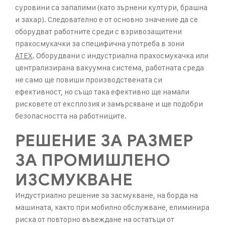
суровини са запалими (като зърнени култури, брашна
и захар). Следователно е от основно значение да се
оборудват работните среди с взривозащитени
прахосмукачки за специфична употреба в зони
ATEX
. Оборудвани с индустриална прахосмукачка или
централизирана вакуумна система, работната среда
не само ще повиши производствената си
ефективност, но също така ефективно ще намали
рисковете от експлозия и замърсяване и ще подобри
безопасността на работниците.
РЕШЕНИЕ ЗА РАЗМЕР
ЗА ПРОМИШЛЕНО
ИЗСМУКВАНЕ
Индустриално решение за засмукване, на борда на
машината, както при мобилно обслужване, елиминира
риска от повторно въвеждане на остатъци от