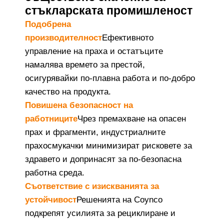
стъкларската промишленост
Подобрена
производителност
Ефективното
управление на праха и остатъците
намалява времето за престой,
осигурявайки по-плавна работа и по-добро
качество на продукта.
Повишена безопасност на
работниците
Чрез премахване на опасен
прах и фрагменти, индустриалните
прахосмукачки минимизират рисковете за
здравето и допринасят за по-безопасна
работна среда.
Съответствие с изискванията за
устойчивост
Решенията на Coynco
подкрепят усилията за рециклиране и