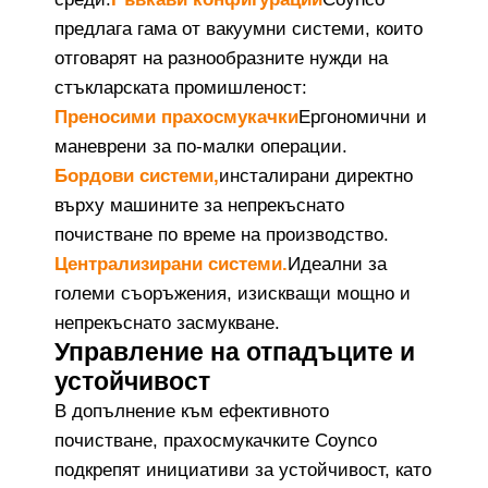
предлага гама от вакуумни системи, които
отговарят на разнообразните нужди на
стъкларската промишленост:
Преносими прахосмукачки
Ергономични и
маневрени за по-малки операции.
Бордови системи,
инсталирани директно
върху машините за непрекъснато
почистване по време на производство.
Централизирани системи.
Идеални за
големи съоръжения, изискващи мощно и
непрекъснато засмукване.
Управление на отпадъците и
устойчивост
В допълнение към ефективното
почистване, прахосмукачките Coynco
подкрепят инициативи за устойчивост, като