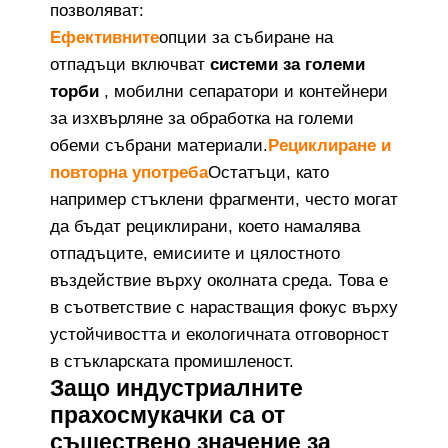
позволяват:
Ефективните
опции за събиране на
отпадъци включват
системи за големи
торби
, мобилни сепаратори и контейнери
за изхвърляне за обработка на големи
обеми събрани материали.
Рециклиране и
повторна употреба
Остатъци, като
например стъклени фрагменти, често могат
да бъдат рециклирани, което намалява
отпадъците, емисиите и цялостното
въздействие върху околната среда. Това е
в съответствие с нарастващия фокус върху
устойчивостта и екологичната отговорност
в стъкларската промишленост.
Защо индустриалните
прахосмукачки са от
съществено значение за