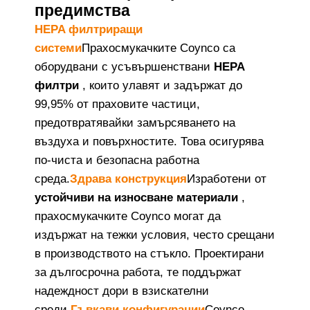
предимства
HEPA филтриращи
системи
Прахосмукачките Coynco са
оборудвани с усъвършенствани
HEPA
филтри
, които улавят и задържат до
99,95% от праховите частици,
предотвратявайки замърсяването на
въздуха и повърхностите. Това осигурява
по-чиста и безопасна работна
среда.
Здрава конструкция
Изработени от
устойчиви на износване материали
,
прахосмукачките Coynco могат да
издържат на тежки условия, често срещани
в производството на стъкло. Проектирани
за дългосрочна работа, те поддържат
надеждност дори в взискателни
среди.
Гъвкави конфигурации
Coynco