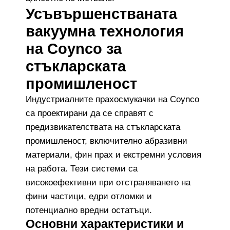
Усъвършенстваната
вакуумна технология
на Coynco за
стъкларската
промишленост
Индустриалните прахосмукачки на Coynco
са проектирани да се справят с
предизвикателствата на стъкларската
промишленост, включително абразивни
материали, фин прах и екстремни условия
на работа. Тези системи са
високоефективни при отстраняването на
фини частици, едри отломки и
потенциално вредни остатъци.
Основни характеристики и