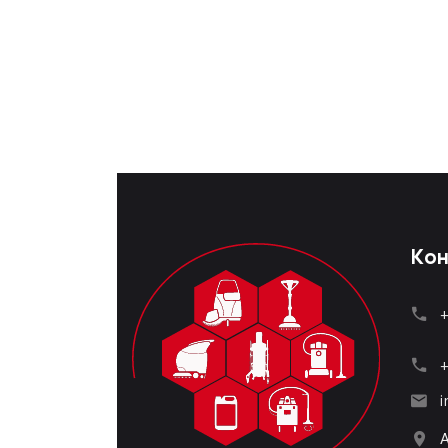
Кон
+
+
i