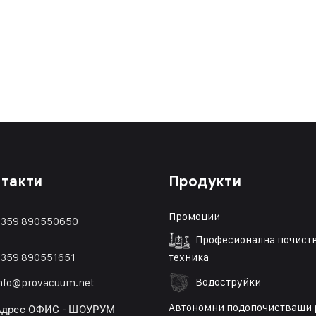
такти
Продукти
Промоции
359 890550650
Професионална почист
359 89055165
1
техника
Водоструйки
nfo@provacuum.net
Автономни подопочистващи 
Адрес ОФИС - ШОУРУМ