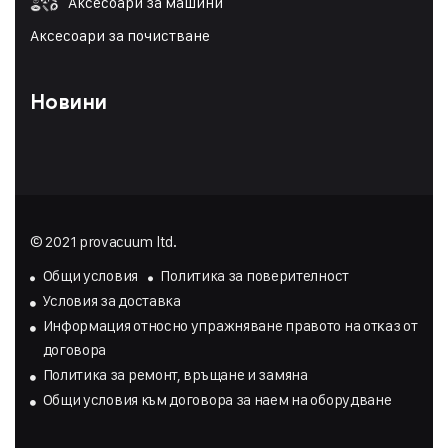
Аксесоари за машини
Аксесоари за почистване
Новини
© 2021 provacuum ltd.
Общи условия
Политика за поверителност
Условия за доставка
Инфopмaция oтнocнo yпpaжнявaнe пpaвoтo нa oтĸaз oт
дoгoвopa
Политика за ремонт, връщане и замяна
Общи условия към договора за наем на оборудване