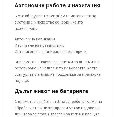
Автономна работа и навигация
S79 е оборудван с
, интелигентна
EVBrain2.0
система с множество сензори, които
позволяват:
Автономна навигация.
Избягване на препятствия.
Интелигентно планиране на маршрути.
Системата използва алгоритъм за динамично
регулиране на налягането и скоростта, което
осигурява оптимална поддръжка за мраморни
подове.
Дълъг живот на батерията
С времето за работа от
, роботът може да
8 часа
обработи стотици квадратни метри подове на
ден. Това го прави идеален за големи площи с