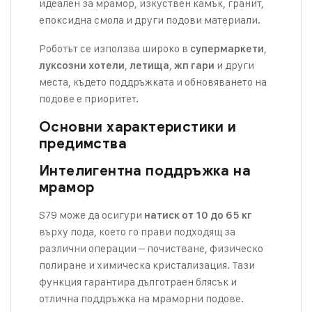
идеален за мрамор, изкуствен камък, гранит,
епоксидна смола и други подови материали.
Роботът се използва широко в
,
супермаркети
,
,
и други
луксозни хотели
летища
жп гари
места, където поддръжката и обновяването на
подове е приоритет.
Основни характеристики и
предимства
Интелигентна поддръжка на
мрамор
S79 може да осигури
натиск от 10 до 65 кг
върху пода, което го прави подходящ за
различни операции – почистване, физическо
полиране и химическа кристализация. Тази
функция гарантира дълготраен блясък и
отлична поддръжка на мраморни подове.