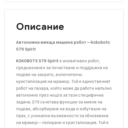
Описание
Автономна миеща машина робот – Kokobots
S79 Spirit
е иновативен робот,
KOKOBOTS S79 Spirit
предназначен за почистване и поддръжка на
подове на закрито, включително
кристализация на мрамор. Той е единственият
робот на пазара, който може да работи напълно
автономно през нощта за тази специфична
задача. S79 съчетава функции за миене на
подове, абсорбиране на вода и избутване на
прах, с уникални възможности за обновяване
на мрамор – полиране и кристализация. Той е