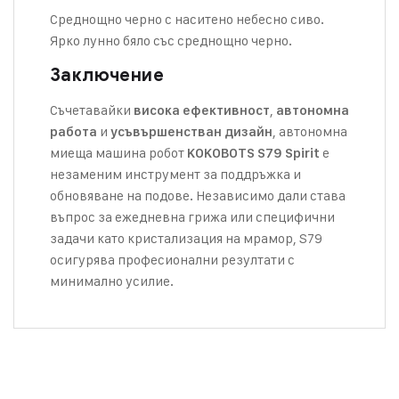
Среднощно черно с наситено небесно сиво.
Ярко лунно бяло със среднощно черно.
Заключение
Съчетавайки
,
висока ефективност
автономна
и
, автономна
работа
усъвършенстван дизайн
миеща машина робот
е
KOKOBOTS S79 Spirit
незаменим инструмент за поддръжка и
обновяване на подове. Независимо дали става
въпрос за ежедневна грижа или специфични
задачи като кристализация на мрамор, S79
осигурява професионални резултати с
минимално усилие.