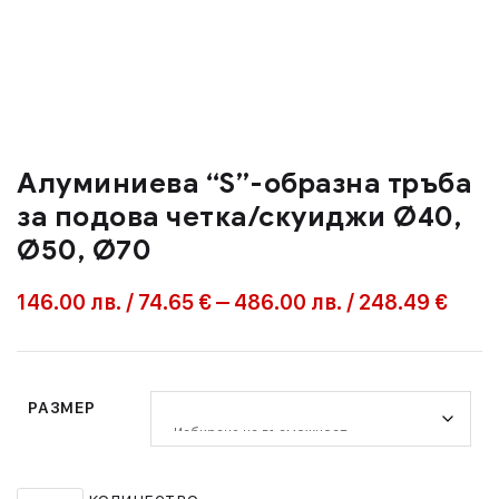
Алуминиева “S”-образна тръба
за подова четка/скуиджи Ø40,
Ø50, Ø70
146.00
лв.
/
74.65 €
–
486.00
лв.
/
248.49 €
РАЗМЕР