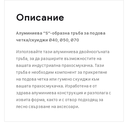
Описание
Алуминиева “S”-образна тръба за подова
четка/скуиджи Ø40, Ø50, Ø70
Използвайте тази алуминиева двойноогъната
тръба, за да разширите възможностите на
вашата индустриална прахосмукачка. Тази
тръба е необходим компонент за прикрепяне
на подова четка или гумено скуиджи към
вашата прахосмукачка. Изработена е от
здрава алуминиева конструкция и разполага с
извита форма, както и с отвор подходящ за
лесно свързване на аксесоари.