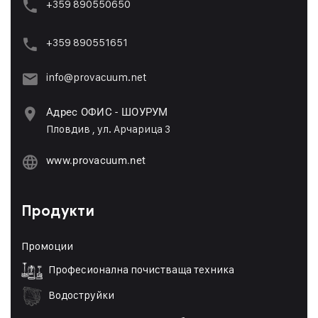
+359 890550650
+359 89055165
1
info@provacuum.net
Адрес ОФИС - ШОУРУМ
Пловдив , ул. Арчарица 3
www.provacuum.net
Продукти
Промоции
Професионална почистваща техника
Водоструйки