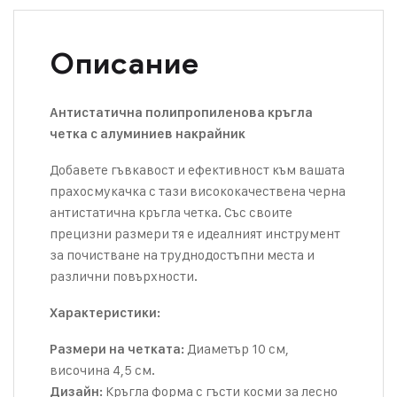
Описание
Антистатична полипропиленова кръгла
четка с алуминиев накрайник
Добавете гъвкавост и ефективност към вашата
прахосмукачка с тази висококачествена черна
антистатична кръгла четка. Със своите
прецизни размери тя е идеалният инструмент
за почистване на труднодостъпни места и
различни повърхности.
Характеристики:
Диаметър 10 см,
Размери на четката:
височина 4,5 см.
Кръгла форма с гъсти косми за лесно
Дизайн: