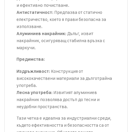
и ефективно почистване.
Предпазва от статично
Антистатичност:
електричество, което я прави безопасна за
използване.
Дълъг, извит
Алуминиев накрайник:
накрайник, осигуряващ стабилна връзка с
маркучи.
Предимства:
Конструкция от
Издръжливост:
висококачествени материали за дълготрайна
употреба.
Извитият алуминиев
Лесна употреба:
накрайник позволява достъп до тесни и
неудобни пространства.
Тази четка е идеална за индустриални среди,
където ефективността и безопасността са от