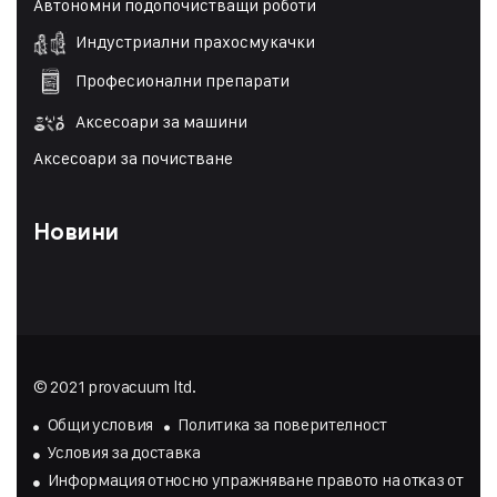
Автономни подопочистващи роботи
Индустриални прахосмукачки
Професионални препарати
Аксесоари за машини
Аксесоари за почистване
Новини
© 2021 provacuum ltd.
Общи условия
Политика за поверителност
Условия за доставка
Инфopмaция oтнocнo yпpaжнявaнe пpaвoтo нa oтĸaз oт