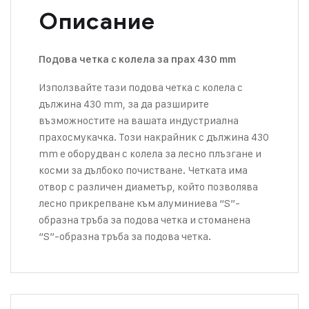
Описание
Подова четка с колела за прах 430 mm
Използвайте тази подова четка с колела с
дължина 430 mm, за да разширите
възможностите на вашата индустриална
прахосмукачка. Този накрайник с дължина 430
mm е оборудван с колела за лесно плъзгане и
косми за дълбоко почистване. Четката има
отвор с различен диаметър, който позволява
лесно прикрепване към
алуминиева “S”-
образна тръба за подова четка
и
стоманена
“S”-образна тръба за подова четка.