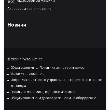
Аксесоари за машини
Аксесоари за почистване
Новини
© 2021 provacuum ltd.
Общи условия
Политика за поверителност
Условия за доставка
Инфopмaция oтнocнo yпpaжнявaнe пpaвoтo нa oтĸaз oт
дoгoвopa
Политика за ремонт, връщане и замяна
Общи условия към договора за наем на оборудване