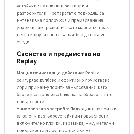
устойчиви на алкални разтвори и
разтворители. Препаратът е подходящ за
интензивна поддръжка и премахване на
упорити замърсявания, като мазнини, прах,
петна и други наслагвания, без да оставя
следи.
Свойства и предимства на
Replay
: Replay
Мощно почистващо действие
осигурява дълбоко и ефективно почистване
дори при най-упорити замърсявания, като
бързо възстановява блясъка на обработените
повърхности.
: Подходящ е за всички
Универсална употреба
алкало- и разтвороустойчиви повърхности,
включително плочки, керамика, PVC, метални
повърхности и други устойчиви на