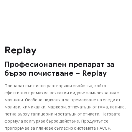
Replay
Професионален препарат за
бързо почистване – Replay
Препарат със силно разтварящи свойства, който
ефективно премахва всякакви видове замърсявания с
мазнини. Особено подходящ за премахване на следи от
моливи, химикалки, маркери, отпечатъци от гума, лепило,
петна върху тапицерии и остатъци от етикети. Неговата
формула осигурява бързо действие. Продуктът се
препоръчва за планове съгласно системата HACCP.