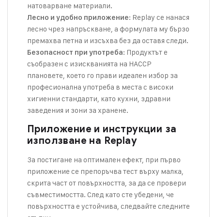
натоварване материали.
: Replay се нанася
Лесно и удобно приложение
лесно чрез напръскване, а формулата му бързо
премахва петна и изсъхва без да оставя следи.
: Продуктът е
Безопасност при употреба
съобразен с изискванията на HACCP
плановете, което го прави идеален избор за
професионална употреба в места с високи
хигиенни стандарти, като кухни, здравни
заведения и зони за хранене.
Приложение и инструкции за
използване на Replay
За постигане на оптимален ефект, при първо
приложение се препоръчва тест върху малка,
скрита част от повърхността, за да се провери
съвместимостта. След като сте убедени, че
повърхността е устойчива, следвайте следните