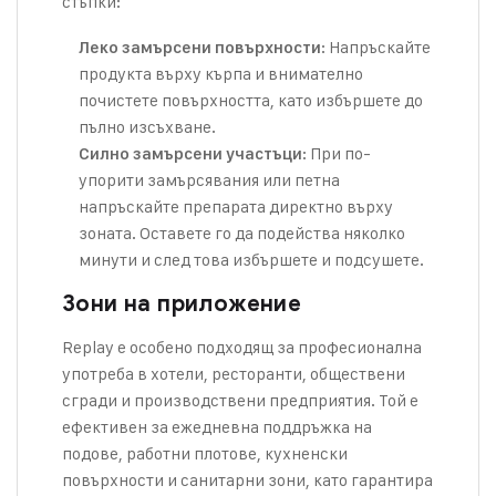
стъпки:
: Напръскайте
Леко замърсени повърхности
продукта върху кърпа и внимателно
почистете повърхността, като избършете до
пълно изсъхване.
: При по-
Силно замърсени участъци
упорити замърсявания или петна
напръскайте препарата директно върху
зоната. Оставете го да подейства няколко
минути и след това избършете и подсушете.
Зони на приложение
Replay е особено подходящ за професионална
употреба в хотели, ресторанти, обществени
сгради и производствени предприятия. Той е
ефективен за ежедневна поддръжка на
подове, работни плотове, кухненски
повърхности и санитарни зони, като гарантира