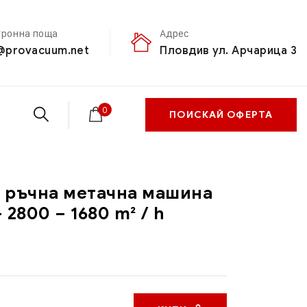
тронна поща
Адрес
@provacuum.net
Пловдив ул. Арчарица 3
0
ПОИСКАЙ ОФЕРТА
 ръчна метачна машина
 2800 – 1680 m² / h