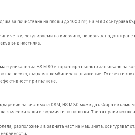
дяща за почистване на площи до 1000 m², HS M 80 осигурява бъ
ични четки, регулируеми по височина, позволяват адаптиране 
акъв вид настилка.
ма е уникална за HS M 80 и гарантира пълното запълване на ко
братна посока, създават комбинирано движение. То ефективно 
 ефективност при пълнене.
одарение на системата DSM, HS M 80 може да събира не само м
о пластмасови чаши и формички за напитки. Това я прави изкл
олела, разположени в задната част на машината, осигуряват о
 неравности.