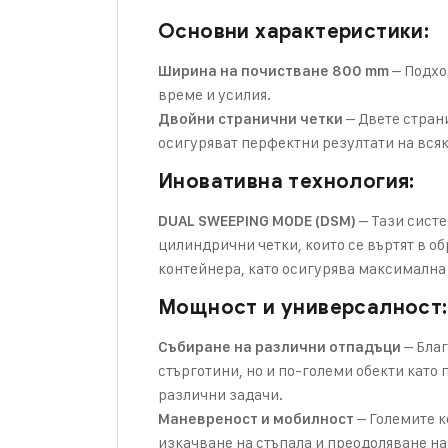
Основни характеристики:
– Подхо
Ширина на почистване 800 mm
време и усилия.
– Двете стран
Двойни странични четки
осигуряват перфектни резултати на всяк
Иновативна технология:
– Тази систе
DUAL SWEEPING MODE (DSM)
цилиндрични четки, които се въртят в о
контейнера, като осигурява максимална
Мощност и универсалност:
– Благ
Събиране на различни отпадъци
стърготини, но и по-големи обекти кат
различни задачи.
– Големите к
Маневреност и мобилност
изкачване на стъпала и преодоляване на