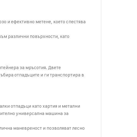
рзо и ефективно метене, което спестява
към различни повърхности, като
нтейнера за мръсотия. Двете
събира отпадъците и ги транспортира в
алки отпадъци като хартия и метални
ючително универсална машина за
тлична маневреност и позволяват лесно