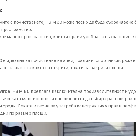
:
чите с почистването, HS M 80 може лесно да бъде съхранявана
 пространство.
нимално пространство, което я прави удобна за съхранение в
0 е идеална за почистване на алеи, градини, спортни съоръжен
ане на чистота както на открити, така и на закрити площи.
предлага изключителна производителност и удо
irbel HS M 80
високата маневреност и способността да събира разнообразни
среди. Леката и лесна за употреба конструкция я прави перфек
дни по размер площи.