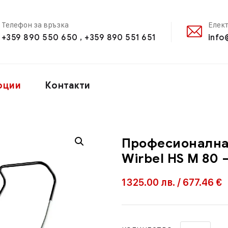
Телефон за връзка
Елек
+359 890 550 650 , +359 890 551 651
info
оции
Контакти
Професионална
Wirbel HS M 80 –
1325.00
лв.
/
677.46 €