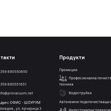
такти
Продукти
Промоции
359 890550650
Професионална почист
359 89055165
1
техника
Водоструйки
nfo@provacuum.net
Автономни подопочистващи 
Адрес ОФИС - ШОУРУМ
ловдив , ул. Арчарица 3
Индустриални прахосм