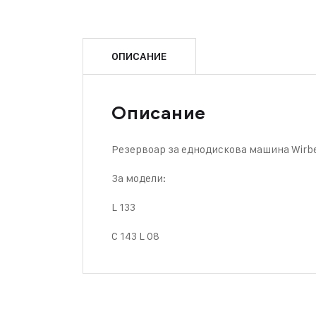
ОПИСАНИЕ
Описание
Резервоар за еднодискова машина Wirbel
За модели:
L 133
C 143 L 08