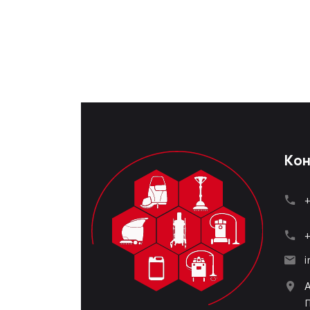
Кон
+
+
i
П