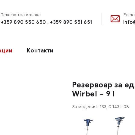
Телефон за връзка
Елек
+359 890 550 650 , +359 890 551 651
info
оции
Контакти
Резервоар за е
Wirbel – 9 l
За модели: L 133, C 143 L 08