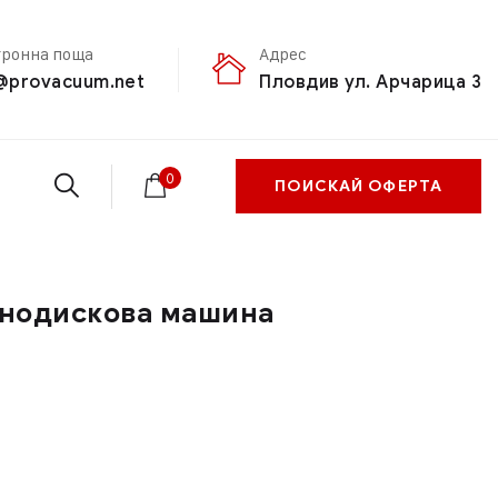
тронна поща
Адрес
@provacuum.net
Пловдив ул. Арчарица 3
0
ПОИСКАЙ ОФЕРТА
днодискова машина