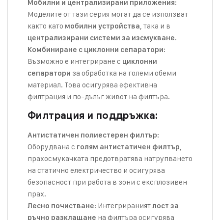
:
Мобилни и централизирани приложения
Моделите от тази серия могат да се използват
както като
, така и в
мобилни устройства
.
централизирани системи за изсмукване
:
Комбиниране с циклонни сепаратори
Възможно е интегриране с
циклонни
за обработка на големи обеми
сепаратори
материал. Това осигурява ефективна
филтрация и по-дълъг живот на филтъра.
Филтрация и поддръжка:
:
Антистатичен полиестерен филтър
Оборудвана с
,
голям антистатичен филтър
прахосмукачката предотвратява натрупването
на статично електричество и осигурява
безопасност при работа в зони с експлозивен
прах.
: Интегрираният
Лесно почистване
лост за
на филтъра осигурява
ръчно разклащане