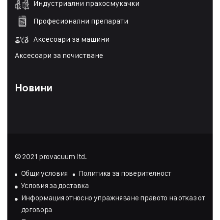
Индустриални прахосмукачки
Професионални препарати
Аксесоари за машини
Аксесоари за почистване
Новини
© 2021 provacuum ltd.
Общи условия
Политика за поверителност
Условия за доставка
Инфopмaция oтнocнo yпpaжнявaнe пpaвoтo нa oтĸaз oт
дoгoвopa