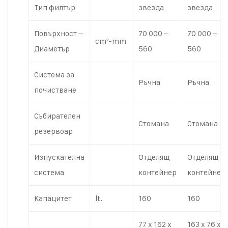
Тип филтър
звезда
звезда
Повърхност –
70 000 –
70 000 –
cm²-mm
Диаметър
560
560
Система за
Ръчна
Ръчна
почистване
Събирателен
Стомана
Стомана
резервоар
Изпускателна
Отделящ
Отделящ
система
контейнер
контейнер
Капацитет
lt.
160
160
77 x 162 x
163 x 76 x