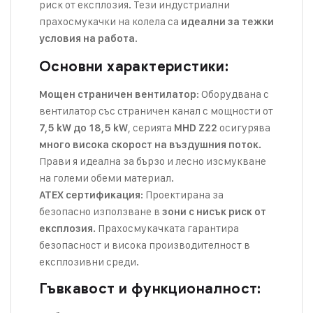
риск от експлозия. Тези индустриални
прахосмукачки на колела са
идеални за тежки
.
условия на работа
Основни характеристики:
: Оборудвана с
Мощен страничен вентилатор
вентилатор със страничен канал с мощности от
, серията
осигурява
7,5 kW до 18,5 kW
MHD Z22
много висока скорост на въздушния поток.
Прави я идеална за бързо и лесно изсмукване
на големи обеми материал.
: Проектирана за
ATEX сертификация
безопасно използване в
зони с нисък риск от
Прахосмукачката гарантира
експлозия.
безопасност и висока производителност в
експлозивни среди.
Гъвкавост и функционалност: