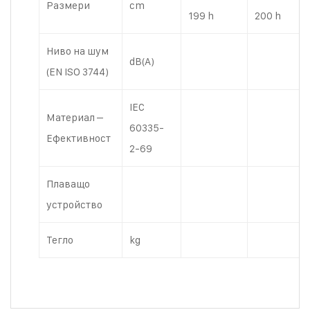
Размери
cm
199 h
200 h
Ниво на шум
dB(A)
(EN ISO 3744)
IEC
Материал –
60335-
Ефективност
2-69
Плаващо
устройство
Тегло
kg