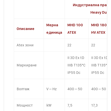
Индустриална прах
Heavy Duty
Мерна
MHD 100
MHD 180
Описание
единица
ATEX
HV ATEX
Atex зони
22
22
II 3D Ex tD
II 3D Ex tD
Маркиране
IIIB T135°C
IIIB T135°C
IP55 Dc
IP55 Dc
Волтаж
V – Hz
400 – 50
400 – 50
Мощност
kW
7,5
17,3