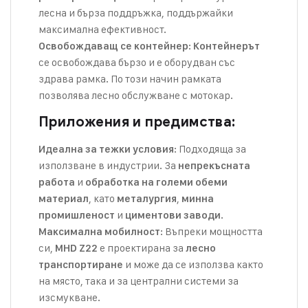
лесна и бърза поддръжка, поддържайки
максимална ефективност.
:
Освобождаващ се контейнер
Контейнерът
се освобождава бързо и е оборудван със
здрава рамка. По този начин рамката
позволява лесно обслужване с мотокар.
Приложения и предимства:
: Подходяща за
Идеална за тежки условия
използване в индустрии. За
непрекъсната
и
работа
обработка на големи обеми
, като
,
материал
металургия
минна
и
.
промишленост
циментови заводи
: Въпреки мощността
Максимална мобилност
си,
е проектирана за
MHD Z22
лесно
и може да се използва както
транспортиране
на място, така и за централни системи за
изсмукване.