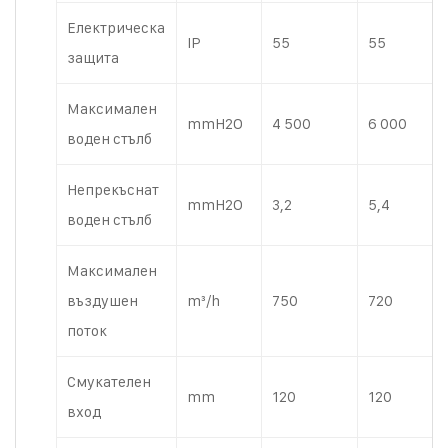
Електрическа
IP
55
55
защита
Максимален
mmH2O
4 500
6 000
воден стълб
Непрекъснат
mmH2O
3,2
5,4
воден стълб
Максимален
въздушен
m³/h
750
720
поток
Смукателен
mm
120
120
вход