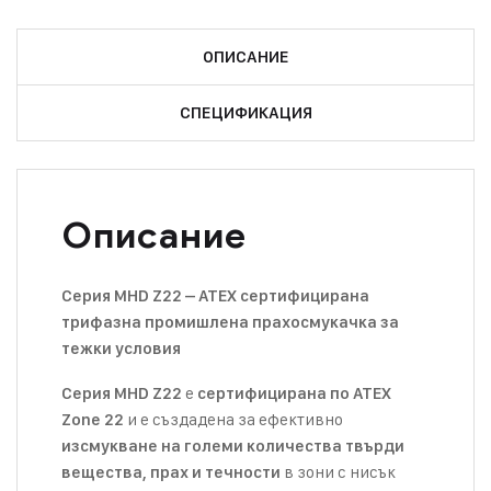
ОПИСАНИЕ
СПЕЦИФИКАЦИЯ
Описание
Серия MHD Z22 – ATEX сертифицирана
трифазна промишлена прахосмукачка за
тежки условия
е
Серия MHD Z22
сертифицирана по ATEX
и е създадена за ефективно
Zone 22
изсмукване на големи количества твърди
в зони с нисък
вещества, прах и течности