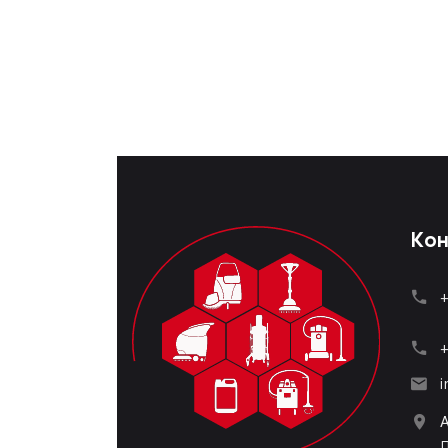
Кон
+
+
i
П