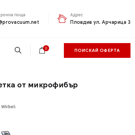
тронна поща
Адрес
@provacuum.net
Пловдив ул. Арчарица 3
0
ПОИСКАЙ ОФЕРТА
етка от микрофибър
 Wirbel: