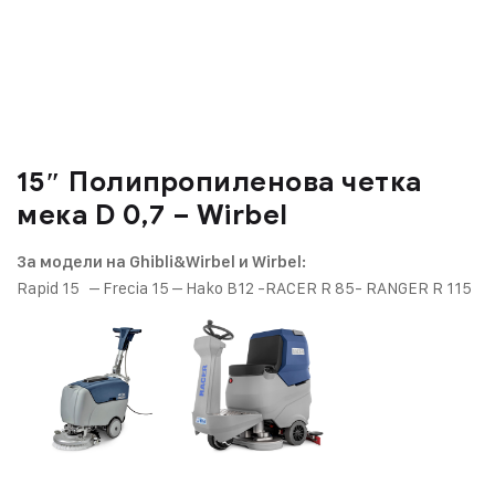
15″ Полипропиленовa четкa
мека D 0,7 – Wirbel
За модели на Ghibli&Wirbel и Wirbel:
Rapid 15 – Frecia 15 – Hako B12 -RACER R 85- RANGER R 115