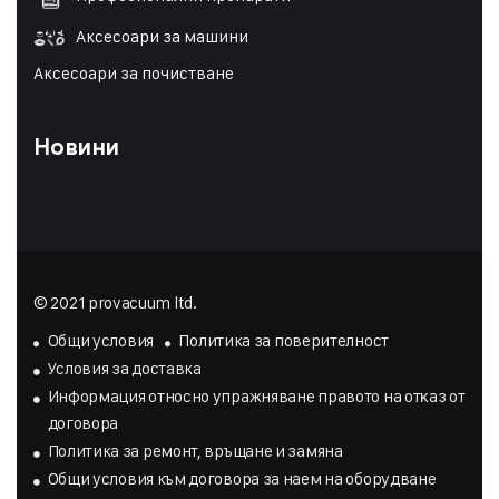
Аксесоари за машини
Аксесоари за почистване
Новини
© 2021 provacuum ltd.
Общи условия
Политика за поверителност
Условия за доставка
Инфopмaция oтнocнo yпpaжнявaнe пpaвoтo нa oтĸaз oт
дoгoвopa
Политика за ремонт, връщане и замяна
Общи условия към договора за наем на оборудване