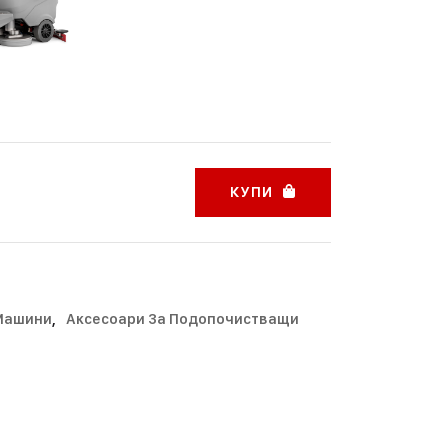
КУПИ
 Машини
,
Аксесоари За Подопочистващи