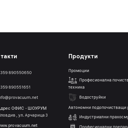
такти
Продукти
Промоции
359 890550650
Професионална почист
359 89055165
1
техника
Водоструйки
nfo@provacuum.net
Автономни подопочистващи 
Адрес ОФИС - ШОУРУМ
ловдив , ул. Арчарица 3
Индустриални прахосм
ww.provacuum.net
Професионални препар