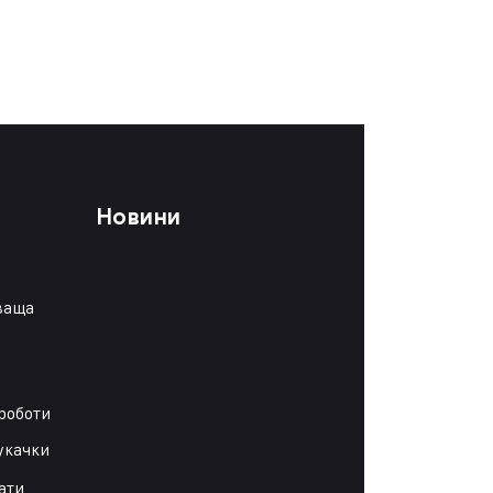
Новини
ваща
роботи
укачки
ати