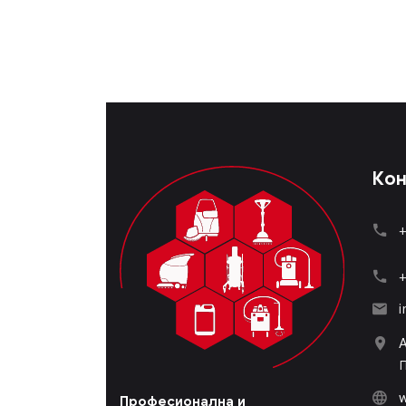
Кон
+
+
i
П
w
Професионална и