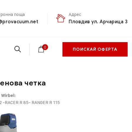
тронна поща
Адрес
@provacuum.net
Пловдив ул. Арчарица 3
0
ПОИСКАЙ ОФЕРТА
еновa четкa
 Wirbel:
B12 -RACER R 85- RANGER R 115