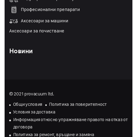
Професионални препарати
Аксесоари за машини
Аксесоари за почистване
Новини
© 2021 provacuum ltd.
Общи условия
Политика за поверителност
Условия за доставка
Инфopмaция oтнocнo yпpaжнявaнe пpaвoтo нa oтĸaз oт
дoгoвopa
Политика за ремонт, връщане и замяна