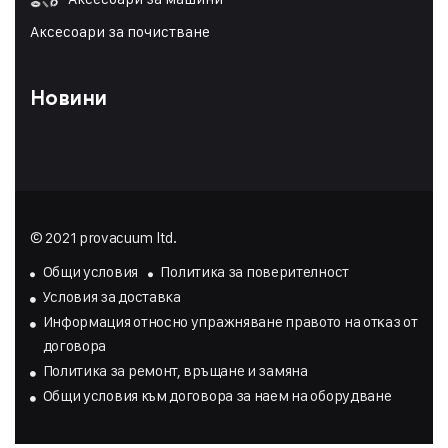
Аксесоари за почистване
Новини
© 2021 provacuum ltd.
Общи условия
Политика за поверителност
Условия за доставка
Инфopмaция oтнocнo yпpaжнявaнe пpaвoтo нa oтĸaз oт
дoгoвopa
Политика за ремонт, връщане и замяна
Общи условия към договора за наем на оборудване