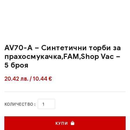
AV70-A – Синтетични торби за
прахосмукачка,FAM,Shop Vac –
5 броя
20.42
лв.
/
10.44 €
КОЛИЧЕСТВО :
КУПИ