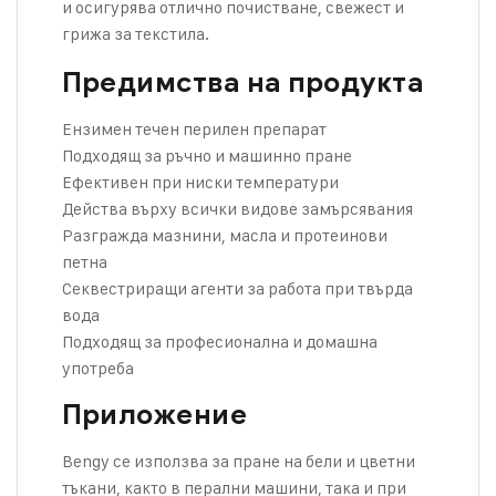
и осигурява отлично почистване, свежест и
грижа за текстила.
Предимства на продукта
Ензимен течен перилен препарат
Подходящ за ръчно и машинно пране
Ефективен при ниски температури
Действа върху всички видове замърсявания
Разгражда мазнини, масла и протеинови
петна
Секвестриращи агенти за работа при твърда
вода
Подходящ за професионална и домашна
употреба
Приложение
Bengy се използва за пране на бели и цветни
тъкани, както в перални машини, така и при