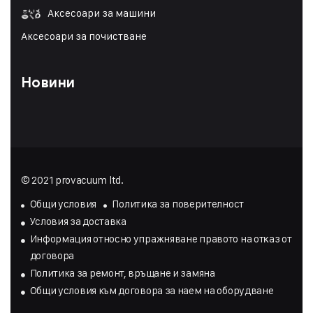
Аксесоари за машини
Аксесоари за почистване
Новини
© 2021 provacuum ltd.
Общи условия
Политика за поверителност
Условия за доставка
Инфopмaция oтнocнo yпpaжнявaнe пpaвoтo нa oтĸaз oт
дoгoвopa
Политика за ремонт, връщане и замяна
Общи условия към договора за наем на оборудване