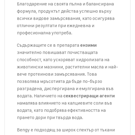
Благодарение на своята пълна и балансирана
формула, продуктът действа успешно върху
всички видове замърсявания, като осигурява
отлични резултати при ежедневна и
професионална употреба.
Съдържащите се в препарата
ензими
значително повишават почистващата
способност, като ускоряват хидролизата на
животински мазнини, растителни масла и най-
вече протеинови замърсявания. Това
позволява мръсотията да бъде по-бързо
разградена, диспергирана и емулгирана във
водата. Наличието на
секвестриращи агенти
намалява влиянието на калциевите соли във
водата, като подобрява ефективността на
прането дори при твърда вода.
Bengy е подходящ за широк спектър от тъкани