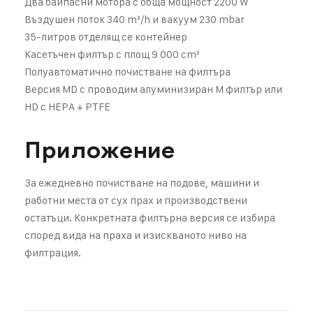
Два байпасни мотора с обща мощност 2200 W
Въздушен поток 340 m³/h и вакуум 230 mbar
35-литров отделящ се контейнер
Касетъчен филтър с площ 9 000 cm²
Полуавтоматично почистване на филтъра
Версия MD с проводим алуминизиран M филтър или
HD с HEPA + PTFE
Приложение
За ежедневно почистване на подове, машини и
работни места от сух прах и производствени
остатъци. Конкретната филтърна версия се избира
според вида на праха и изискваното ниво на
филтрация.