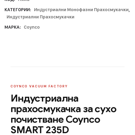
КАТЕГОРИИ:
Индустриални Монофазни Прахосмукачки
,
Индустриални Прахосмукачки
МАРКА:
Coynco
COYNCO VACUUM FACTORY
Индустриална
прахосмукачка за сухо
почистване Coynco
SMART 235D