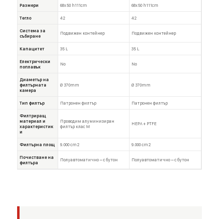
Размери
68x50 h111cm
68x50 h111cm
Тегло
42
42
Система за
Подвижен контейнер
Подвижен контейнер
събиране
Капацитет
35 L
35 L
Електрически
No
No
поплавък
Диаметър на
филтърната
Ø 370mm
Ø 370mm
камера
Тип филтър
Патронен филтър
Патронен филтър
Филтриращ
материал и
Проводим алуминизиран
HEPA + PTFE
характеристик
филтър клас M
и
Филтърна площ
9.000 cm2
9.000 cm2
Почистване на
Полуавтоматично – с бутон
Полуавтоматично – с бутон
филтъра