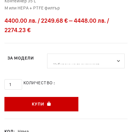
Контейнер 35 L
M или HEPA + PTFE филтър
4400.00
лв.
/
2249.68 €
–
4448.00
лв.
/
2274.23 €
ЗА МОДЕЛИ
КОЛИЧЕСТВО :
КУПИ
КОД:
Няма