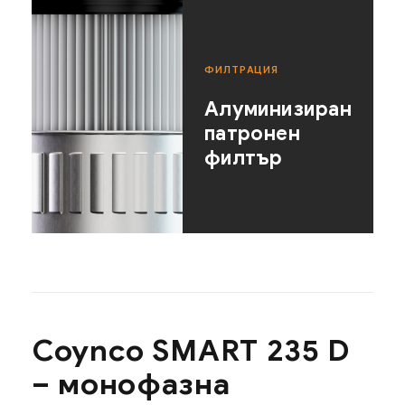
ФИЛТРАЦИЯ
Алуминизиран
патронен
филтър
Coynco SMART 235 D
– монофазна