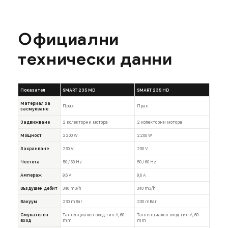
Официални
технически данни
Показател
SMART 235 MD
SMART 235 HD
Материал за
Прах
Прах
засмукване
Задвижване
2 колекторни мотора
2 колекторни мотора
Мощност
2200 W
2200 W
Захранване
230 V
230 V
Честота
50 / 60 Hz
50 / 60 Hz
Ампераж
9,6 A
9,6 A
Въздушен дебит
340 m3/h
340 m3/h
Вакуум
230 mBar
230 mBar
Смукателен
Тангенциален вход тип A, 60
Тангенциален вход тип A, 60
вход
mm
mm