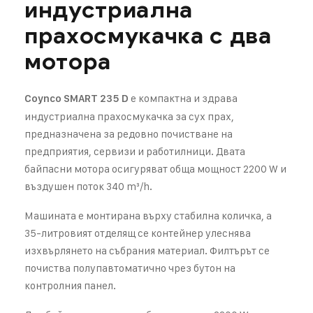
индустриална
прахосмукачка с два
мотора
е компактна и здрава
Coynco SMART 235 D
индустриална прахосмукачка за сух прах,
предназначена за редовно почистване на
предприятия, сервизи и работилници. Двата
байпасни мотора осигуряват обща мощност 2200 W и
въздушен поток 340 m³/h.
Машината е монтирана върху стабилна количка, а
35-литровият отделящ се контейнер улеснява
изхвърлянето на събрания материал. Филтърът се
почиства полупавтоматично чрез бутон на
контролния панел.