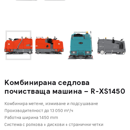
Kомбинирана седлова
почистваща машина – R-XS1450
Комбинира метене, измиване и подсушаване
Производителност до 13 050 m²/ч
Работна ширина 1450 mm
Система с ролкова + дискови + странични четки