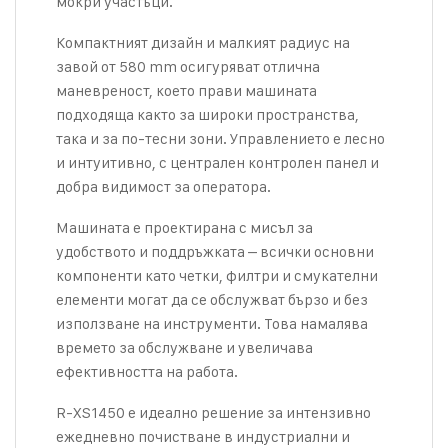
мокри участъци.
Компактният дизайн и малкият радиус на
завой от 580 mm осигуряват отлична
маневреност, което прави машината
подходяща както за широки пространства,
така и за по-тесни зони. Управлението е лесно
и интуитивно, с централен контролен панел и
добра видимост за оператора.
Машината е проектирана с мисъл за
удобството и поддръжката – всички основни
компоненти като четки, филтри и смукателни
елементи могат да се обслужват бързо и без
използване на инструменти. Това намалява
времето за обслужване и увеличава
ефективността на работа.
R-XS1450 е идеално решение за интензивно
ежедневно почистване в индустриални и