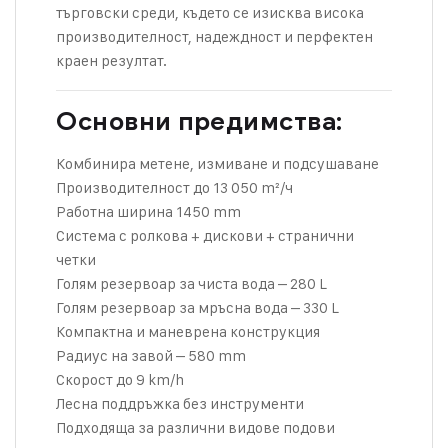
търговски среди, където се изисква висока
производителност, надеждност и перфектен
краен резултат.
Основни предимства:
Комбинира метене, измиване и подсушаване
Производителност до 13 050 m²/ч
Работна ширина 1450 mm
Система с ролкова + дискови + странични
четки
Голям резервоар за чиста вода – 280 L
Голям резервоар за мръсна вода – 330 L
Компактна и маневрена конструкция
Радиус на завой – 580 mm
Скорост до 9 km/h
Лесна поддръжка без инструменти
Подходяща за различни видове подови