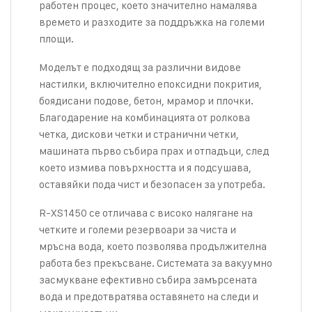
работен процес, което значително намалява
времето и разходите за поддръжка на големи
площи.
Моделът е подходящ за различни видове
настилки, включително епоксидни покрития,
боядисани подове, бетон, мрамор и плочки.
Благодарение на комбинацията от ролкова
четка, дискови четки и странични четки,
машината първо събира прах и отпадъци, след
което измива повърхността и я подсушава,
оставяйки пода чист и безопасен за употреба.
R-XS1450 се отличава с високо налягане на
четките и големи резервоари за чиста и
мръсна вода, което позволява продължителна
работа без прекъсване. Системата за вакуумно
засмукване ефективно събира замърсената
вода и предотвратява оставянето на следи и