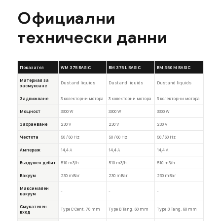
Официални
технически данни
Показател
WM 375 BASIC
BM 375 L BASIC
BM 350 M BASIC
Материал за
Dust and liquids
Dust and liquids
Dust and liquids
засмукване
Задвижване
3 колекторни мотора
3 колекторни мотора
3 колекторни мотора
Мощност
3300 W
3300 W
3300 W
Захранване
230 V
230 V
230 V
Честота
50 / 60 Hz
50 / 60 Hz
50 / 60 Hz
Ампераж
14,4 A
14,4 A
14,4 A
Въздушен дебит
510 m3/h
510 m3/h
510 m3/h
Вакуум
230 mBar
230 mBar
230 mBar
Максимален
-
-
-
вакуум
Смукателен
Type C Cent. 70 mm
Type B Tang. 60 mm
Type B Tang. 60 mm
вход