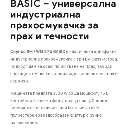
BASIC – универсална
индустриална
прахосмукачка за
прах и течности
е класическа еднофазна
Coynco BM / WM 375 BASIC
индустриална прахосмукачка с три By-pass мотора.
Подходяща е за общо почистване на прах, твърди
частици и течности в производствени помещения и
сервизи.
Машината предлага 3300 W обща мощност, 75 L
контейнер и голяма филтрираща площ. Според
версията се използва L или M антистатичен
полиестерен звездообразен филтър с ръчно
изтръскване.