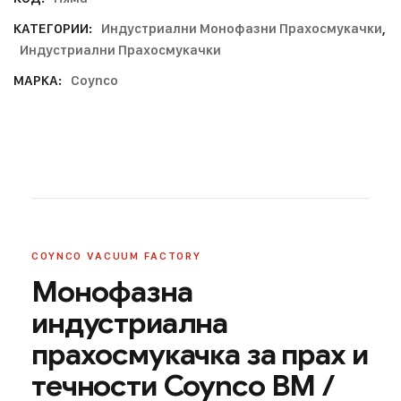
КАТЕГОРИИ:
Индустриални Монофазни Прахосмукачки
,
Индустриални Прахосмукачки
МАРКА:
Coynco
COYNCO VACUUM FACTORY
Монофазна
индустриална
прахосмукачка за прах и
течности Coynco BM /