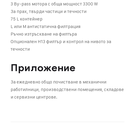
3 By-pass мотора с обща мощност 3300 W
За прах, твърди частици и течности
75 L контейнер
L или M антистатична филтрация
Ръчно изтръскване на филтъра
Опционален H13 филтър и контрол на нивото за
течности
Приложение
За ежедневно общо почистване в механични
работилници, производствени помещения, складове
и сервизни центрове.