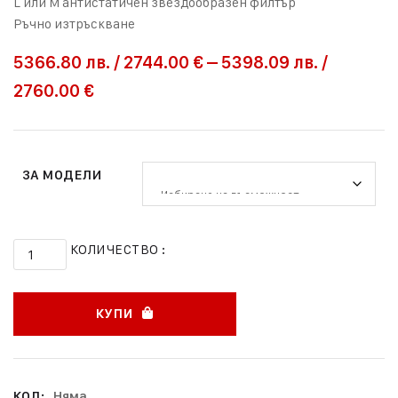
L или M антистатичен звездообразен филтър
Ръчно изтръскване
5366.80
лв.
/
2744.00 €
–
5398.09
лв.
/
2760.00 €
ЗА МОДЕЛИ
КОЛИЧЕСТВО :
КУПИ
КОД:
Няма