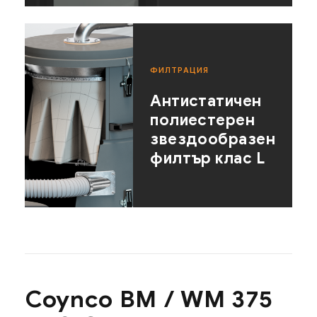
ФИЛТРАЦИЯ
Антистатичен
полиестерен
звездообразен
филтър клас L
Coynco BM / WM 375