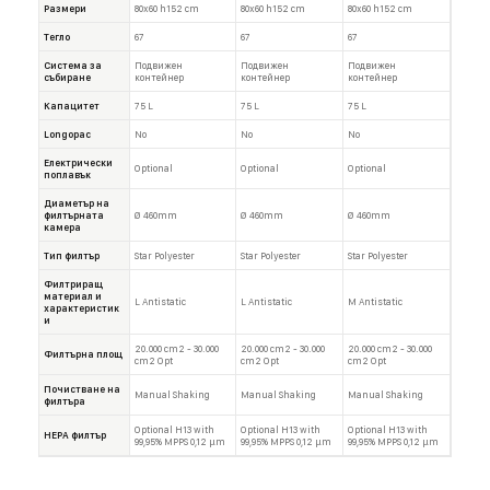
Размери
80x60 h152 cm
80x60 h152 cm
80x60 h152 cm
Тегло
67
67
67
Система за
Подвижен
Подвижен
Подвижен
събиране
контейнер
контейнер
контейнер
Капацитет
75 L
75 L
75 L
Longopac
No
No
No
Електрически
Optional
Optional
Optional
поплавък
Диаметър на
филтърната
Ø 460mm
Ø 460mm
Ø 460mm
камера
Тип филтър
Star Polyester
Star Polyester
Star Polyester
Филтриращ
материал и
L Antistatic
L Antistatic
M Antistatic
характеристик
и
20.000 cm2 - 30.000
20.000 cm2 - 30.000
20.000 cm2 - 30.000
Филтърна площ
cm2 Opt
cm2 Opt
cm2 Opt
Почистване на
Manual Shaking
Manual Shaking
Manual Shaking
филтъра
Optional H13 with
Optional H13 with
Optional H13 with
HEPA филтър
99,95% MPPS 0,12 µm
99,95% MPPS 0,12 µm
99,95% MPPS 0,12 µm