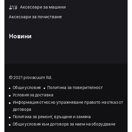
Аксесоари за машини
Аксесоари за почистване
Новини
© 2021 provacuum ltd.
Общи условия
Политика за поверителност
Условия за доставка
Инфopмaция oтнocнo yпpaжнявaнe пpaвoтo нa oтĸaз oт
дoгoвopa
Политика за ремонт, връщане и замяна
Общи условия към договора за наем на оборудване