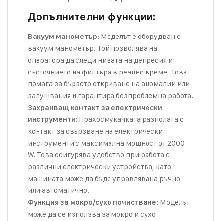
Допълнителни функции:
: Моделът е оборудван с
Вакуум манометър
вакуум манометър. Той позволява на
оператора да следи нивата на депресия и
състоянието на филтъра в реално време. Това
помага за бързото откриване на аномалии или
запушвания и гарантира безпроблемна работа.
Захранващ контакт за електрически
: Прахосмукачката разполага с
инструменти
контакт за свързване на електрически
инструменти с максимална мощност от 2000
W. Това осигурява удобство при работа с
различни електрически устройства, като
машината може да бъде управлявана ръчно
или автоматично.
: Моделът
Функция за мокро/сухо почистване
може да се използва за мокро и сухо