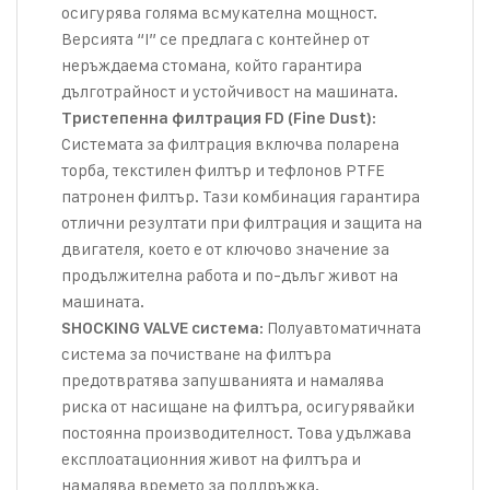
осигурява голяма всмукателна мощност.
Версията “I” се предлага с контейнер от
неръждаема стомана, който гарантира
дълготрайност и устойчивост на машината.
:
Тристепенна филтрация FD (Fine Dust)
Системата за филтрация включва поларена
торба, текстилен филтър и тефлонов PTFE
патронен филтър. Тази комбинация гарантира
отлични резултати при филтрация и защита на
двигателя, което е от ключово значение за
продължителна работа и по-дълъг живот на
машината.
: Полуавтоматичната
SHOCKING VALVE система
система за почистване на филтъра
предотвратява запушванията и намалява
риска от насищане на филтъра, осигурявайки
постоянна производителност. Това удължава
експлоатационния живот на филтъра и
намалява времето за поддръжка.