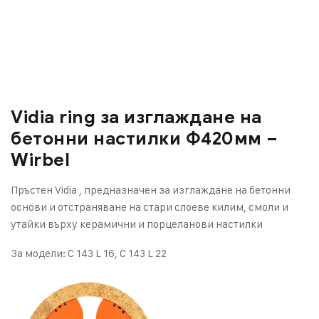
Vidia ring за изглаждане на
бетонни настилки Ф420мм –
Wirbel
Пръстен Vidia , предназначен за изглаждане на бетонни
основи и отстраняване на стари слоеве килим, смоли и
утайки върху керамични и порцеланови настилки
За модели: C 143 L 16, C 143 L 22