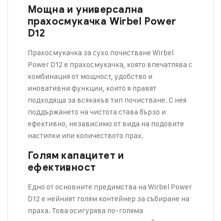
Мощна и универсална
прахосмукачка Wirbel Power
D12
Прахосмукачка за сухо почистване
Wirbel
Power D12 е прахосмукачка, която впечатлява с
комбинация от мощност, удобство и
иновативни функции, които я правят
подходяща за всякакъв тип почистване. С нея
поддържането на чистота става бързо и
ефективно, независимо от вида на подовите
настилки или количеството прах.
Голям капацитет и
ефективност
Едно от основните предимства на Wirbel Power
D12 е нейният голям контейнер за събиране на
праха. Това осигурява по-голяма