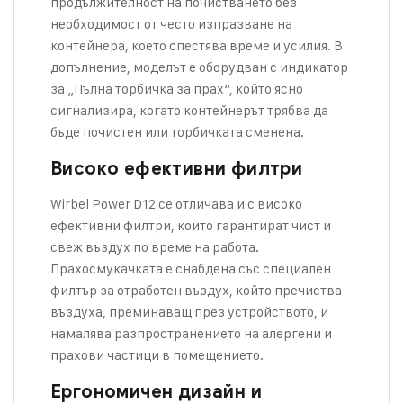
продължителност на почистването без
необходимост от често изпразване на
контейнера, което спестява време и усилия. В
допълнение, моделът е оборудван с индикатор
за „Пълна торбичка за прах“, който ясно
сигнализира, когато контейнерът трябва да
бъде почистен или торбичката сменена.
Високо ефективни филтри
Wirbel Power D12 се отличава и с високо
ефективни филтри, които гарантират чист и
свеж въздух по време на работа.
Прахосмукачката е снабдена със специален
филтър за отработен въздух, който пречиства
въздуха, преминаващ през устройството, и
намалява разпространението на алергени и
прахови частици в помещението.
Ергономичен дизайн и