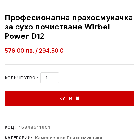
Професионална прахосмукачка
за сухо почистване Wirbel
Power D12
576.00
лв.
/
294.50 €
КОЛИЧЕСТВО :
КУПИ
КОД:
15848611951
КАТЕГОРИИ:
Камериерски Прахосмукачки
,