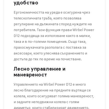
удобство
Ергономичността на уреда е осигурена чрез
телескопичната тръба, която позволява
регулиране на дължината според нуждите на
потребителя. Тази функция прави Wirbel Power
D12 подходяща за използване както в малки,
така и в по-големи помещения. Също така,
прахосмукачката разполага с поставка за
аксесоари, което улеснява съхранението и
достъпа до тях по време на почистване.
Лесно управление и
маневреност
Управлението на Wirbel Power D12 е много
лесно благодарение на предните въртящи се
колела, които осигуряват голяма маневреност,
и задните неподвижни колела с голям
диаметър, които стабилизират движението.