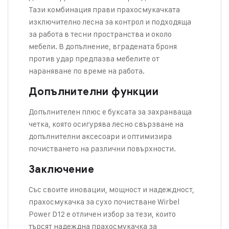
Тази комбинация прави прахосмукачката
изключително лесна за контрол и подходяща
за работа в тесни пространства и около
мебели. В допълнение, вградената броня
против удар предпазва мебелите от
нараняване по време на работа.
Допълнителни функции
Допълнителен плюс е буксата за захранваща
четка, която осигурява лесно свързване на
допълнителни аксесоари и оптимизира
почистването на различни повърхности.
Заключение
Със своите иновации, мощност и надеждност,
прахосмукачка за сухо почистване
Wirbel
Power D12
е отличен избор за тези, които
търсят надеждна прахосмукачка за