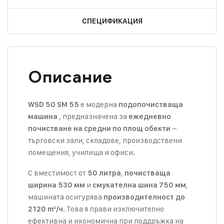
СПЕЦИФИКАЦИЯ
Описание
е модерна
WSD 50 SM 55
подопочистваща
, предназначена за
машина
ежедневно
–
почистване на средни по площ обекти
търговски зали, складове, производствени
помещения, училища и офиси.
С вместимост от
,
50 литра
почистваща
и
,
ширина 530 мм
смукателна шина 750 мм
машината осигурява
производителност до
. Това я прави изключително
2120 m²/ч
ефективна и икономична при поддръжка на