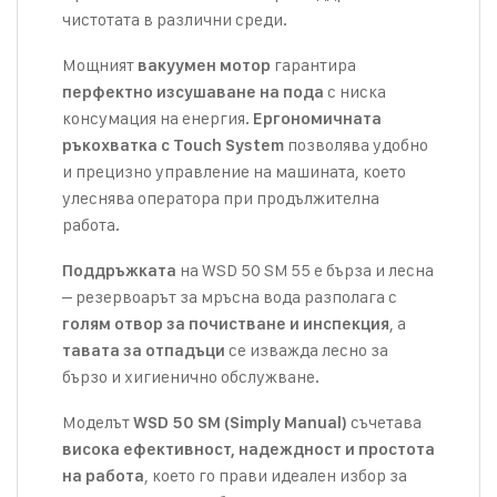
чистотата в различни среди.
Мощният
гарантира
вакуумен мотор
с ниска
перфектно изсушаване на пода
консумация на енергия.
Ергономичната
позволява удобно
ръкохватка с Touch System
и прецизно управление на машината, което
улеснява оператора при продължителна
работа.
на WSD 50 SM 55 е бърза и лесна
Поддръжката
– резервоарът за мръсна вода разполага с
, а
голям отвор за почистване и инспекция
се изважда лесно за
тавата за отпадъци
бързо и хигиенично обслужване.
Моделът
съчетава
WSD 50 SM (Simply Manual)
висока ефективност, надеждност и простота
, което го прави идеален избор за
на работа