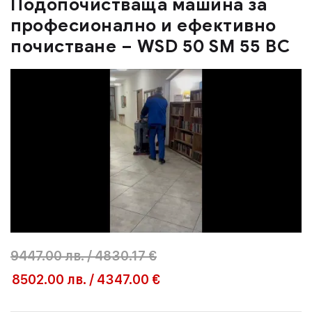
Подопочистваща машина за
професионално и ефективно
почистване – WSD 50 SM 55 BC
9447.00
лв.
/
4830.17 €
8502.00
лв.
/
4347.00 €