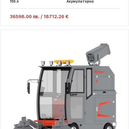
155 л
Акумулаторно
36598.00
лв.
/
18712.26 €