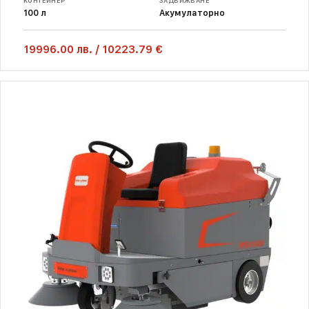
КОНТЕЙНЕР
ЗАДВИЖВАНЕ
100 л
Акумулаторно
19996.00
лв.
/
10223.79 €