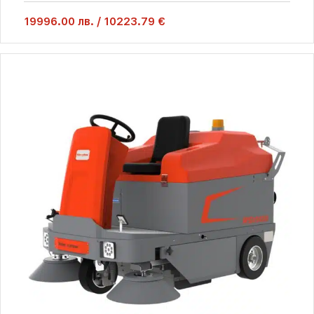
19996.00
лв.
/
10223.79 €