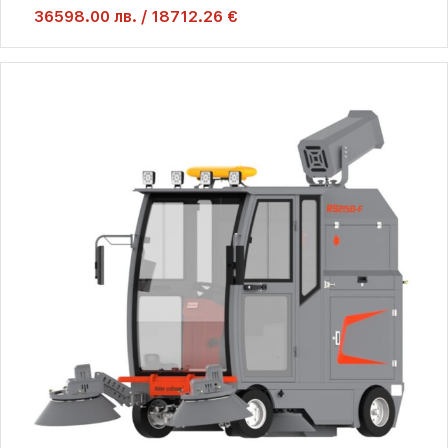
36598.00
лв.
/
18712.26 €