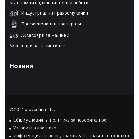
Автономни подопочистващи роботи
Индустриални прахосмукачки
Професионални препарати
Аксесоари за машини
Аксесоари за почистване
Новини
© 2021 provacuum ltd.
Общи условия
Политика за поверителност
Условия за доставка
Инфopмaция oтнocнo yпpaжнявaнe пpaвoтo нa oтĸaз oт