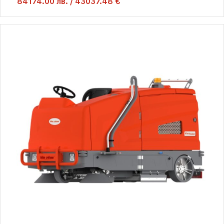
84174.00
лв.
/
43037.48 €