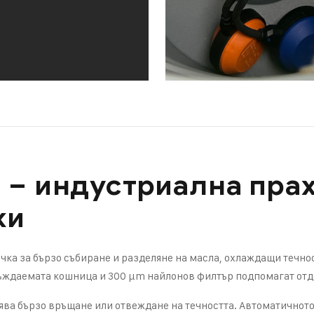
0 – индустриална пра
ки
ка за бързо събиране и разделяне на масла, охлаждащи течно
еръждаемата кошница и 300 μm найлонов филтър подпомагат отд
лява бързо връщане или отвеждане на течността. Автоматично