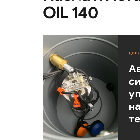
OIL 140
ДВОЕ
А
с
у
н
т