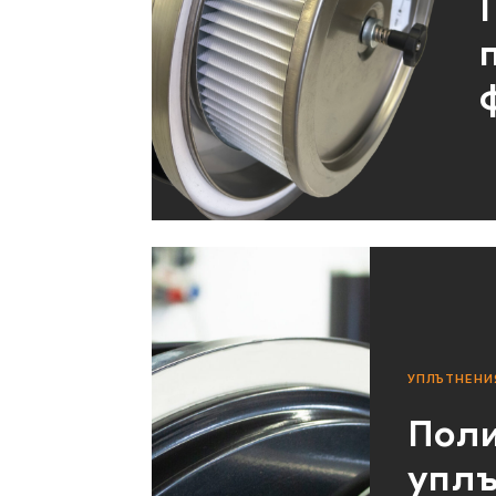
УПЛЪТНЕНИ
Поли
уплъ