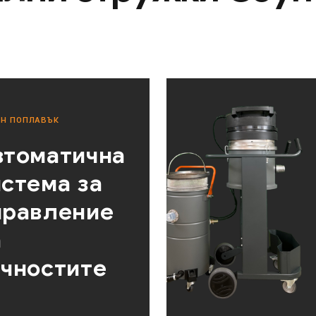
Н ПОПЛАВЪК
втоматична
истема за
правление
а
ечностите