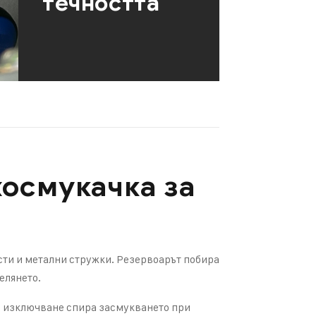
течността
хосмукачка за
сти и метални стружки. Резервоарът побира
елянето.
то изключване спира засмукването при