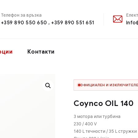
Телефон за връзка
Елек
+359 890 550 650 , +359 890 551 651
info
оции
Контакти
ОФИЦИАЛЕН И ИЗКЛЮЧИТЕЛЕ
Coynco OIL 140
3 мотора или турбина
230 / 400 V
140 L течности / 35 L стружки