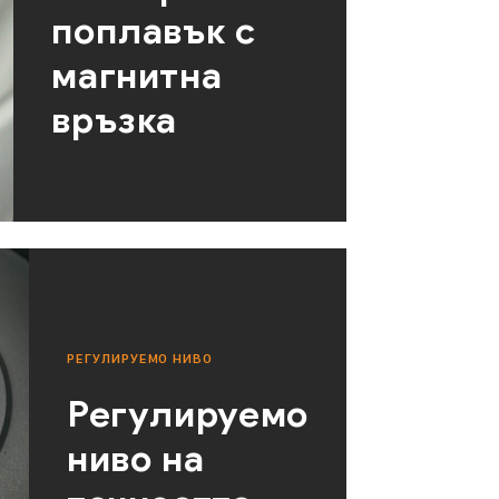
поплавък с
магнитна
връзка
РЕГУЛИРУЕМО НИВО
Регулируемо
ниво на