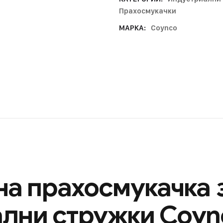
Прахосмукачки
МАРКА:
Coynco
а прахосмукачка 
ални стружки Coyn