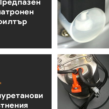
Предпазен
патронен
филтър
Я
уретанови
тнения