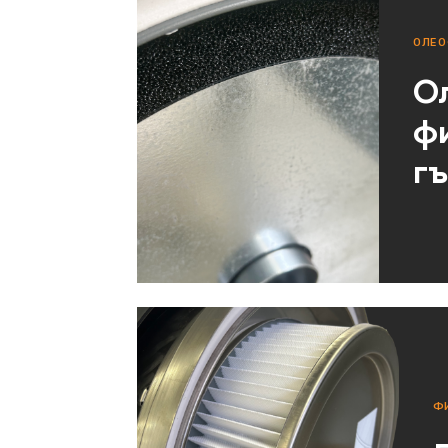
ОЛЕО
О
ф
г
Ф