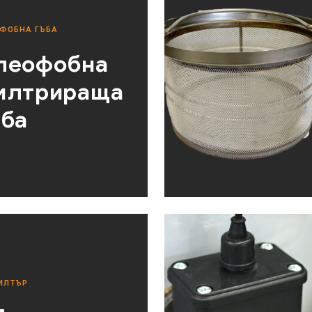
ФОБНА ГЪБА
леофобна
илтрираща
ъба
ИЛТЪР