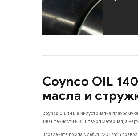
Coynco OIL 14
масла и струж
е индустриална прахосмукач
Coynco OIL 140
140 L течности и 35 L твърд материал, а н
Вградената помпа с дебит 220 L/min позво