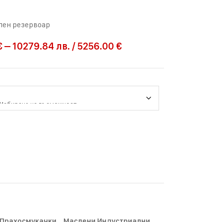
лен резервоар
€
–
10279.84
лв.
/
5256.00 €
 Прахосмукачки
,
Маслени Индустриални