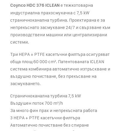
е тежкотоварна
Coynco HDC 376 ICLEAN
индустриална прахосмукачка с 7,5 kW
страничноканална турбина. Проектирана е за
непрекъснато засмукване 24/7 и свързване към
производствени машини или централизирани
системи.
Три HEPA + PTFE касетъчни филтъра осигуряват
обща площ 60 000 cm². Патентованата ICLEAN
система комбинира автоматично изтръскване и
въздушно почистване, без прекъсване на
засмукването.
Страничноканална турбина 7,5 kW
Въздушен поток 700 m³/h
За много фин прах и непрекъсната работа
3 HEPA + PTFE касетъчни филтъра
Автоматично почистване без спиране