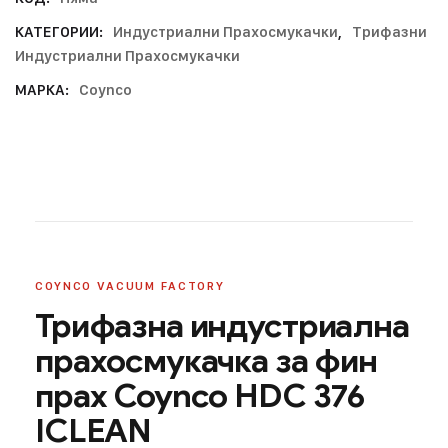
КАТЕГОРИИ:
Индустриални Прахосмукачки
,
Трифазни
Индустриални Прахосмукачки
МАРКА:
Coynco
COYNCO VACUUM FACTORY
Трифазна индустриална
прахосмукачка за фин
прах Coynco HDC 376
ICLEAN