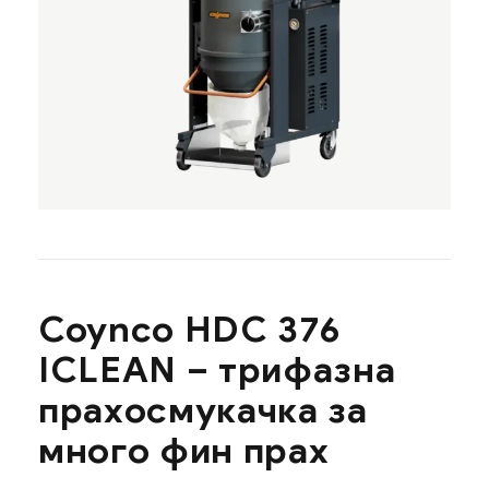
Coynco HDC 376
ICLEAN – трифазна
прахосмукачка за
много фин прах