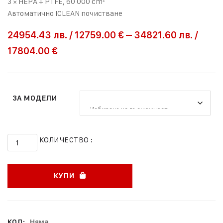
3 × HEPA + PTFE, 60 000 cm²
Автоматично ICLEAN почистване
24954.43
лв.
/
12759.00 €
–
34821.60
лв.
/
17804.00 €
ЗА МОДЕЛИ
КОЛИЧЕСТВО :
КУПИ
КОД:
Няма