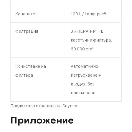
Капацитет
100 L / Longopac®
Филтрация
3 × HEPA + PTFE
касетъчни филтъра,
60 000 cm²
Почистване на
Автоматично
филтъра
изтръскване +
въздух, без
прекъсване
Продуктова страница на Coynco
Приложение