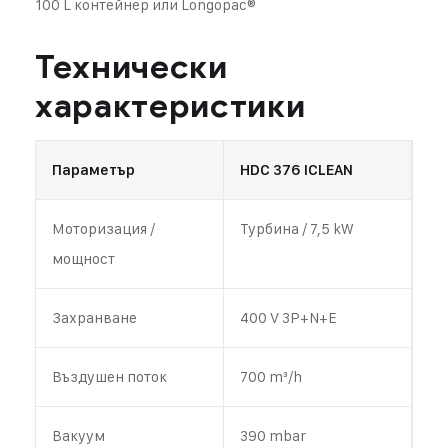
100 L контейнер или Longopac®
Технически
характеристики
Параметър
HDC 376 ICLEAN
Моторизация /
Турбина / 7,5 kW
мощност
Захранване
400 V 3P+N+E
Въздушен поток
700 m³/h
Вакуум
390 mbar